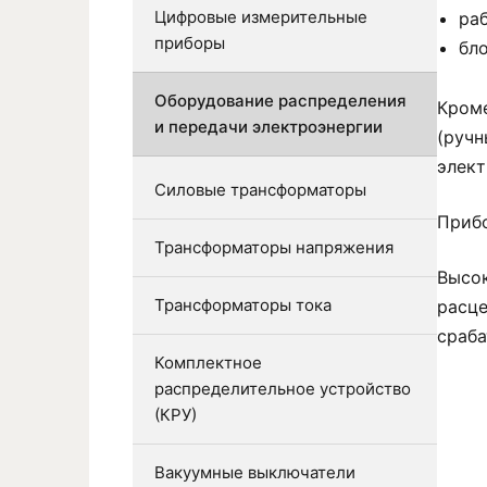
Цифровые измерительные
раб
приборы
бл
Оборудование распределения
Кроме
и передачи электроэнергии
(ручн
элект
Силовые трансформаторы
Прибо
Трансформаторы напряжения
Высок
Трансформаторы тока
расце
сраба
Комплектное
распределительное устройство
(КРУ)
Вакуумные выключатели