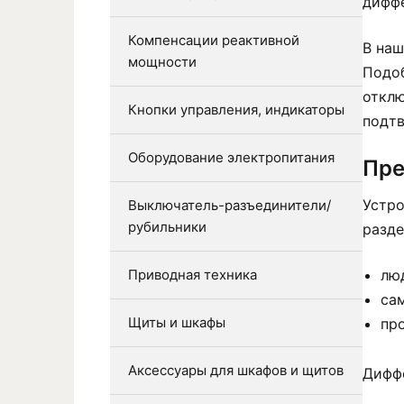
диффе
Компенсации реактивной
В наш
мощности
Подо
отклю
Кнопки управления, индикаторы
подтв
Оборудование электропитания
Пре
Устро
Выключатель-разъединители/
рубильники
разде
Приводная техника
лю
са
Щиты и шкафы
пр
Аксессуары для шкафов и щитов
Диффе